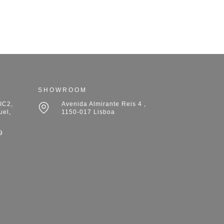
SHOWROOM
IC2,
Avenida Almirante Reis 4 ,
uel,
1150-017 Lisboa
9