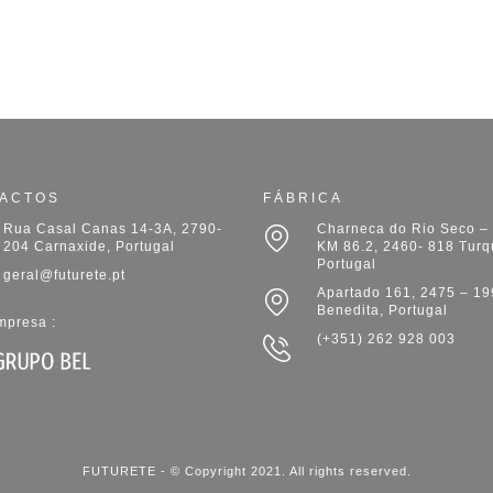
ACTOS
FÁBRICA
Rua Casal Canas 14-3A, 2790-
Charneca do Rio Seco – 
204 Carnaxide, Portugal
KM 86.2, 2460- 818 Turq
Portugal
geral@futurete.pt
Apartado 161, 2475 – 19
Benedita, Portugal
presa :
(+351) 262 928 003
FUTURETE - © Copyright 2021. All rights reserved.