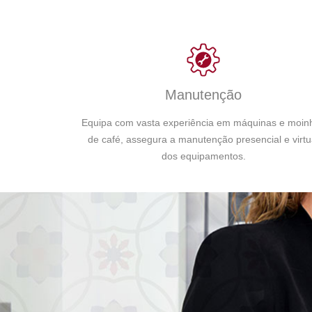
Manutenção
Equipa com vasta experiência em máquinas e moin
de café, assegura a manutenção presencial e virtu
dos equipamentos.