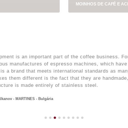
MOINHOS DE CAFÉ E A
pment is an important part of the coffee business. 
ious manufactures of espresso machines, which have b
 is a brand that meets international standards as ma
es them different is the fact that they are handmade
ucture is made entirely of stainless steel.
lkanov - MARTINES - Bulgária