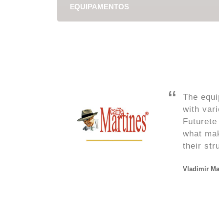
EQUIPAMENTOS
e for the past
The equi
 great quality
with var
Futurete
what mak
their str
Vladimir Ma