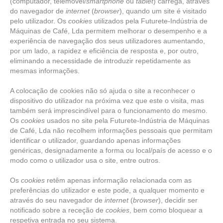
(computador, telemóvel/
smartphone
ou
tablet
) carrega, através
do navegador de
internet
(
browser
), quando um site é visitado
pelo utilizador. Os
cookies
utilizados pela Futurete-Indústria de
Máquinas de Café, Lda permitem melhorar o desempenho e a
experiência de navegação dos seus utilizadores aumentando,
por um lado, a rapidez e eficiência de resposta e, por outro,
eliminando a necessidade de introduzir repetidamente as
mesmas informações.
A colocação de cookies não só ajuda o site a reconhecer o
dispositivo do utilizador na próxima vez que este o visita, mas
também será imprescindível para o funcionamento do mesmo.
Os
cookies
usados no site pela Futurete-Indústria de Máquinas
de Café, Lda não recolhem informações pessoais que permitam
identificar o utilizador, guardando apenas informações
genéricas, designadamente a forma ou local/país de acesso e o
modo como o utilizador usa o site, entre outros.
Os
cookies
retêm apenas informação relacionada com as
preferências do utilizador e este pode, a qualquer momento e
através do seu navegador de
internet
(
browser
), decidir ser
notificado sobre a receção de
cookies
, bem como bloquear a
respetiva entrada no seu sistema.