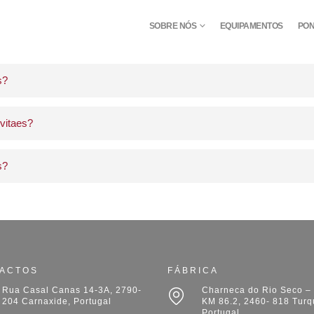
SOBRE NÓS
EQUIPAMENTOS
PON
s?
 vitaes?
s?
ACTOS
FÁBRICA
Rua Casal Canas 14-3A, 2790-
Charneca do Rio Seco – 
204 Carnaxide, Portugal
KM 86.2, 2460- 818 Turq
Portugal