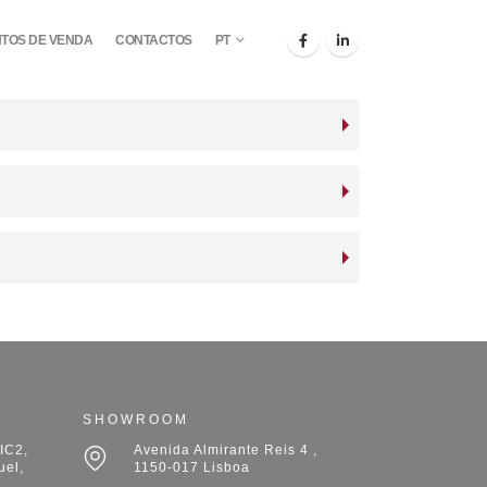
TOS DE VENDA
CONTACTOS
PT
SHOWROOM
IC2,
Avenida Almirante Reis 4 ,
uel,
1150-017 Lisboa