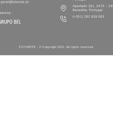
geral@futurete.pt
Apartado 161, 2475 – 19
Benedita, Portugal
presa :
(+351) 262 928 003
FUTURETE - © Copyright 2021. All rights reserved.